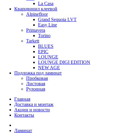
La Casa
Кварцвинил клеевой
Alpinefloor
Grand Sequoia LVT
Easy Line
Primavera
Torino
Tarkett
BLUES
EPIC
LOUNGE
LOUNGE DIGI EDITION
NEW AGE
Подложка под ламинат
Пробковая
Листовая
Рулонная
Главная
Доставка и монтаж
Акции и новости
Контакты
Ламинат