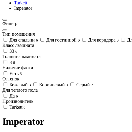
Tarkett
Imperator
Фильтр
Тип помешения
Для спальни
Для гостинной
Для коридора
Дл
6
6
6
Класс ламината
33
6
Толщина ламината
8
6
Наличие фаски
Есть
6
Оттенок
Бежевый
Коричневый
Серый
3
3
2
Для теплого пола
Да
6
Производитель
Tarkett
6
Imperator