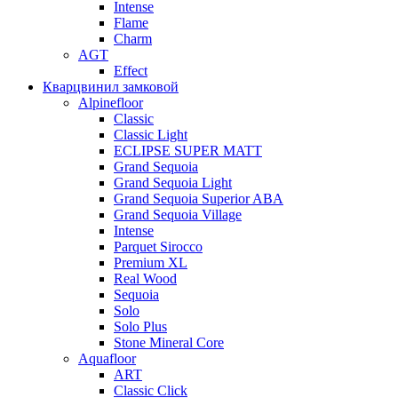
Intense
Flame
Charm
AGT
Effect
Кварцвинил замковой
Alpinefloor
Classic
Classic Light
ECLIPSE SUPER MATT
Grand Sequoia
Grand Sequoia Light
Grand Sequoia Superior ABA
Grand Sequoia Village
Intense
Parquet Sirocco
Premium XL
Real Wood
Sequoia
Solo
Solo Plus
Stone Mineral Core
Aquafloor
ART
Classic Click