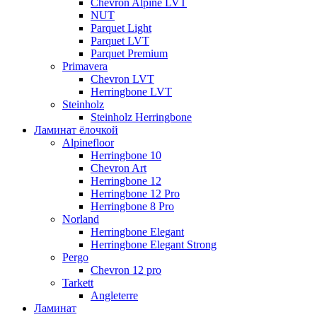
Chevron Alpine LVT
NUT
Parquet Light
Parquet LVT
Parquet Premium
Primavera
Chevron LVT
Herringbone LVT
Steinholz
Steinholz Herringbone
Ламинат ёлочкой
Alpinefloor
Herringbone 10
Chevron Art
Herringbone 12
Herringbone 12 Pro
Herringbone 8 Pro
Norland
Herringbone Elegant
Herringbone Elegant Strong
Pergo
Chevron 12 pro
Tarkett
Angleterre
Ламинат