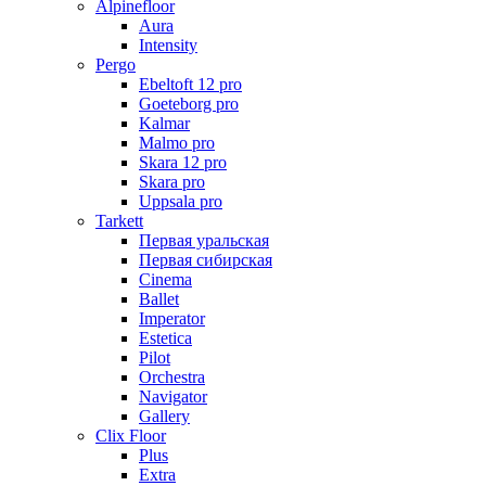
Alpinefloor
Aura
Intensity
Pergo
Ebeltoft 12 pro
Goeteborg pro
Kalmar
Malmo pro
Skara 12 pro
Skara pro
Uppsala pro
Tarkett
Первая уральская
Первая сибирская
Cinema
Ballet
Imperator
Estetica
Pilot
Orchestra
Navigator
Gallery
Clix Floor
Plus
Extra