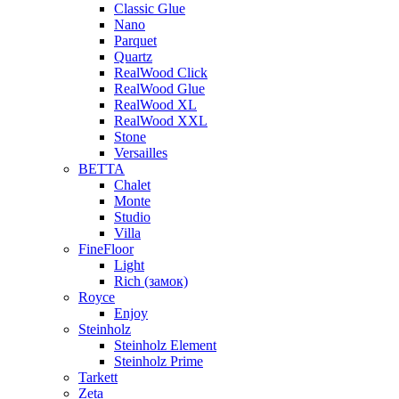
Classic Glue
Nano
Parquet
Quartz
RealWood Click
RealWood Glue
RealWood XL
RealWood XXL
Stone
Versailles
BETTA
Chalet
Monte
Studio
Villa
FineFloor
Light
Rich (замок)
Royce
Enjoy
Steinholz
Steinholz Element
Steinholz Prime
Tarkett
Zeta