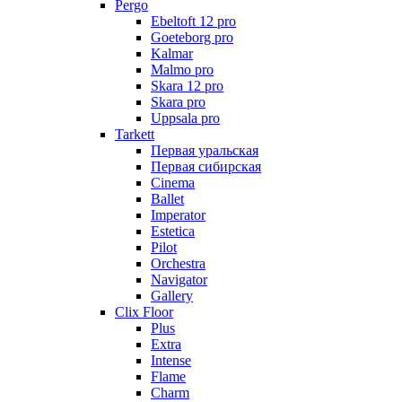
Pergo
Ebeltoft 12 pro
Goeteborg pro
Kalmar
Malmo pro
Skara 12 pro
Skara pro
Uppsala pro
Tarkett
Первая уральская
Первая сибирская
Cinema
Ballet
Imperator
Estetica
Pilot
Orchestra
Navigator
Gallery
Clix Floor
Plus
Extra
Intense
Flame
Charm