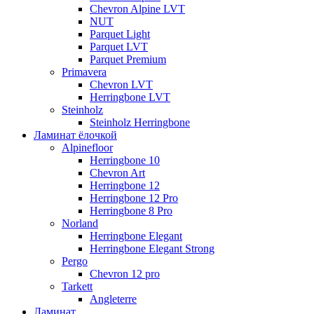
Chevron Alpine LVT
NUT
Parquet Light
Parquet LVT
Parquet Premium
Primavera
Chevron LVT
Herringbone LVT
Steinholz
Steinholz Herringbone
Ламинат ёлочкой
Alpinefloor
Herringbone 10
Chevron Art
Herringbone 12
Herringbone 12 Pro
Herringbone 8 Pro
Norland
Herringbone Elegant
Herringbone Elegant Strong
Pergo
Chevron 12 pro
Tarkett
Angleterre
Ламинат