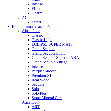
Intense
Flame
Charm
AGT
Effect
Кварцвинил замковой
Alpinefloor
Classic
Classic Light
ECLIPSE SUPER MATT
Grand Sequoia
Grand Sequoia Light
Grand Sequoia Superior ABA
Grand Sequoia Village
Intense
Parquet Sirocco
Premium XL
Real Wood
Sequoia
Solo
Solo Plus
Stone Mineral Core
Aquafloor
ART