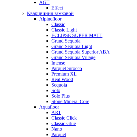
AGT
Effect
Кварцвинил замковой
Alpinefloor
Classic
Classic Light
ECLIPSE SUPER MATT
Grand Sequoia
Grand Sequoia Light
Grand Sequoia Superior ABA
Grand Sequoia Village
Intense
Parquet Sirocco
Premium XL
Real Wood
Sequoia
Solo
Solo Plus
Stone Mineral Core
Aquafloor
ART
Classic Click
Classic Glue
Nano
Parquet