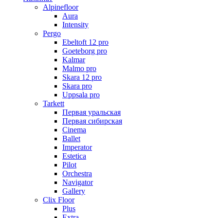
Alpinefloor
Aura
Intensity
Pergo
Ebeltoft 12 pro
Goeteborg pro
Kalmar
Malmo pro
Skara 12 pro
Skara pro
Uppsala pro
Tarkett
Первая уральская
Первая сибирская
Cinema
Ballet
Imperator
Estetica
Pilot
Orchestra
Navigator
Gallery
Clix Floor
Plus
Extra