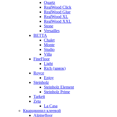
Quartz
RealWood Click
RealWood Glue
RealWood XL
RealWood XXL
Stone
Versailles
BETTA
Chalet
Monte
Studio
Villa
FineFloor
Light
Rich (замок)
Royce
Enjoy
Steinholz
Steinholz Element
Steinholz Prime
Tarkett
Zeta
La Casa
Кварцвинил клеевой
Alpinefloor