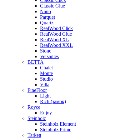
Classic Click
Classic Glue
Nano
Parquet
Quartz
RealWood Click
RealWood Glue
RealWood XL
RealWood XXL
Stone
Versailles
BETTA
Chalet
Monte
Studio
Villa
FineFloor
Light
Rich (замок)
Royce
Enjoy
Steinholz
Steinholz Element
Steinholz Prime
Tarkett