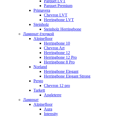
Parquet LVT
Parquet Premium
Primavera
Chevron LVT
Herringbone LVT
Steinholz
Steinholz Herringbone
Ламинат ёлочкой
Alpinefloor
Herringbone 10
Chevron Art
Herringbone 12
Herringbone 12 Pro
Herringbone 8 Pro
Norland
Herringbone Elegant
Herringbone Elegant Strong
Pergo
Chevron 12 pro
Tarkett
Angleterre
Ламинат
Alpinefloor
Aura
Intensity