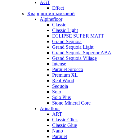
AGT
Effect
Кварцвинил замковой
Alpinefloor
Classic
Classic Light
ECLIPSE SUPER MATT
Grand Sequoia
Grand Sequoia Light
Grand Sequoia Superior ABA
Grand Sequoia Village
Intense
Parquet Sirocco
Premium XL
Real Wood
Sequoia
Solo
Solo Plus
Stone Mineral Core
Aquafloor
ART
Classic Click
Classic Glue
Nano
Parquet