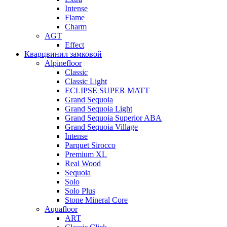
Intense
Flame
Charm
AGT
Effect
Кварцвинил замковой
Alpinefloor
Classic
Classic Light
ECLIPSE SUPER MATT
Grand Sequoia
Grand Sequoia Light
Grand Sequoia Superior ABA
Grand Sequoia Village
Intense
Parquet Sirocco
Premium XL
Real Wood
Sequoia
Solo
Solo Plus
Stone Mineral Core
Aquafloor
ART