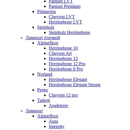
Parquet LVT
Parquet Premium
Primavera
Chevron LVT
Herringbone LVT
Steinholz
Steinholz Herringbone
Ламинат ёлочкой
Alpinefloor
Herringbone 10
Chevron Art
Herringbone 12
Herringbone 12 Pro
Herringbone 8 Pro
Norland
Herringbone Elegant
Herringbone Elegant Strong
Pergo
Chevron 12 pro
Tarkett
Angleterre
Ламинат
Alpinefloor
Aura
Intensity