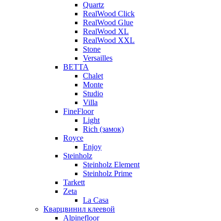
Quartz
RealWood Click
RealWood Glue
RealWood XL
RealWood XXL
Stone
Versailles
BETTA
Chalet
Monte
Studio
Villa
FineFloor
Light
Rich (замок)
Royce
Enjoy
Steinholz
Steinholz Element
Steinholz Prime
Tarkett
Zeta
La Casa
Кварцвинил клеевой
Alpinefloor