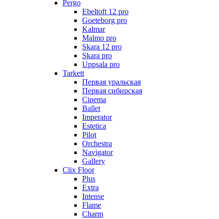
Pergo
Ebeltoft 12 pro
Goeteborg pro
Kalmar
Malmo pro
Skara 12 pro
Skara pro
Uppsala pro
Tarkett
Первая уральская
Первая сибирская
Cinema
Ballet
Imperator
Estetica
Pilot
Orchestra
Navigator
Gallery
Clix Floor
Plus
Extra
Intense
Flame
Charm