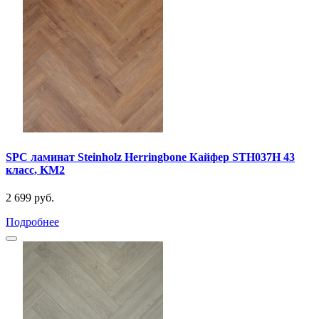
SPC ламинат Steinholz Herringbone Кайфер STH037H 43
класс, KM2
2 699 руб.
Подробнее