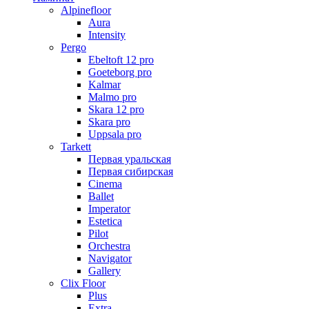
Alpinefloor
Aura
Intensity
Pergo
Ebeltoft 12 pro
Goeteborg pro
Kalmar
Malmo pro
Skara 12 pro
Skara pro
Uppsala pro
Tarkett
Первая уральская
Первая сибирская
Cinema
Ballet
Imperator
Estetica
Pilot
Orchestra
Navigator
Gallery
Clix Floor
Plus
Extra