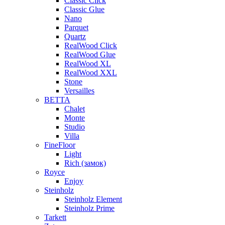
Classic Click
Classic Glue
Nano
Parquet
Quartz
RealWood Click
RealWood Glue
RealWood XL
RealWood XXL
Stone
Versailles
BETTA
Chalet
Monte
Studio
Villa
FineFloor
Light
Rich (замок)
Royce
Enjoy
Steinholz
Steinholz Element
Steinholz Prime
Tarkett