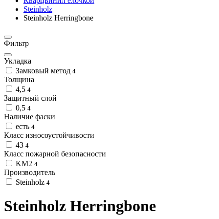
Кварцвинил ёлочкой
Steinholz
Steinholz Herringbone
Фильтр
Укладка
Замковый метод
4
Толщина
4,5
4
Защитный слой
0,5
4
Наличие фаски
есть
4
Класс износоустойчивости
43
4
Класс пожарной безопасности
KM2
4
Производитель
Steinholz
4
Steinholz Herringbone