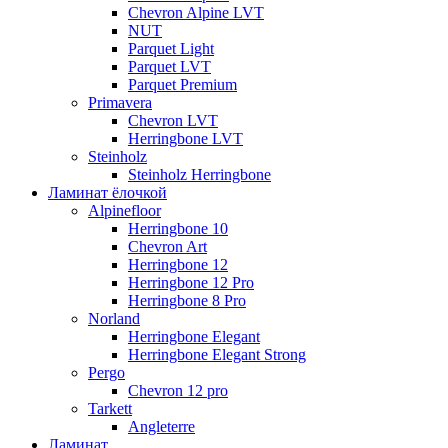
Chevron Alpine LVT
NUT
Parquet Light
Parquet LVT
Parquet Premium
Primavera
Chevron LVT
Herringbone LVT
Steinholz
Steinholz Herringbone
Ламинат ёлочкой
Alpinefloor
Herringbone 10
Chevron Art
Herringbone 12
Herringbone 12 Pro
Herringbone 8 Pro
Norland
Herringbone Elegant
Herringbone Elegant Strong
Pergo
Chevron 12 pro
Tarkett
Angleterre
Ламинат