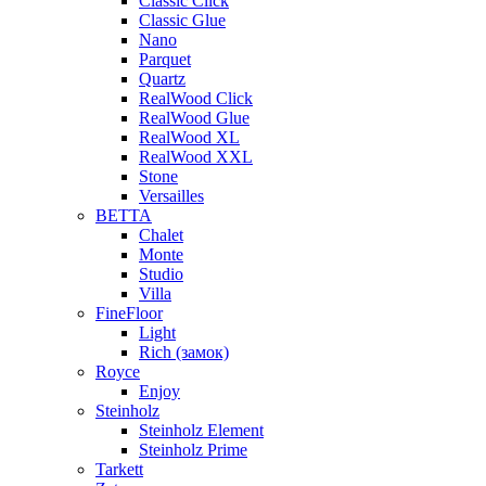
Classic Click
Classic Glue
Nano
Parquet
Quartz
RealWood Click
RealWood Glue
RealWood XL
RealWood XXL
Stone
Versailles
BETTA
Chalet
Monte
Studio
Villa
FineFloor
Light
Rich (замок)
Royce
Enjoy
Steinholz
Steinholz Element
Steinholz Prime
Tarkett