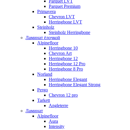
Parquet LVT
Parquet Premium
Primavera
Chevron LVT
Herringbone LVT
Steinholz
Steinholz Herringbone
Ламинат ёлочкой
Alpinefloor
Herringbone 10
Chevron Art
Herringbone 12
Herringbone 12 Pro
Herringbone 8 Pro
Norland
Herringbone Elegant
Herringbone Elegant Strong
Pergo
Chevron 12 pro
Tarkett
Angleterre
Ламинат
Alpinefloor
Aura
Intensity