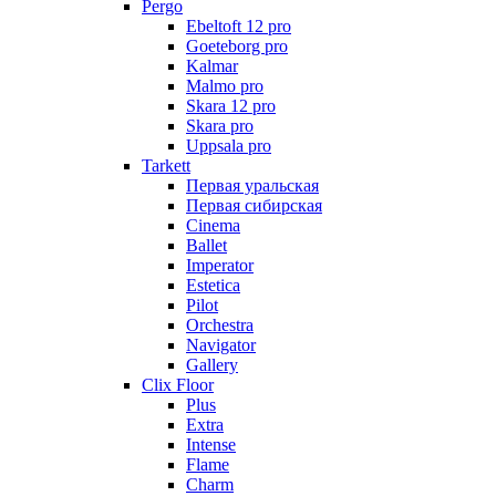
Pergo
Ebeltoft 12 pro
Goeteborg pro
Kalmar
Malmo pro
Skara 12 pro
Skara pro
Uppsala pro
Tarkett
Первая уральская
Первая сибирская
Cinema
Ballet
Imperator
Estetica
Pilot
Orchestra
Navigator
Gallery
Clix Floor
Plus
Extra
Intense
Flame
Charm