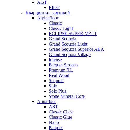
AGT
Effect
Кварцвинил замковой
Alpinefloor
Classic
Classic Light
ECLIPSE SUPER MATT
Grand Sequoia
Grand Sequoia Light
Grand Sequoia Superior ABA
Grand Sequoia Village
Intense
Parquet Sirocco
Premium XL
Real Wood
Sequoia
Solo
Solo Plus
Stone Mineral Core
Aquafloor
ART
Classic Click
Classic Glue
Nano
Parquet