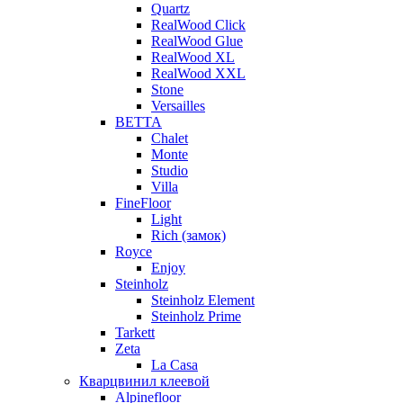
Quartz
RealWood Click
RealWood Glue
RealWood XL
RealWood XXL
Stone
Versailles
BETTA
Chalet
Monte
Studio
Villa
FineFloor
Light
Rich (замок)
Royce
Enjoy
Steinholz
Steinholz Element
Steinholz Prime
Tarkett
Zeta
La Casa
Кварцвинил клеевой
Alpinefloor