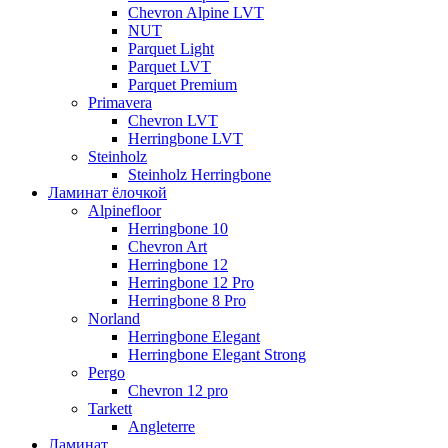
Chevron Alpine LVT
NUT
Parquet Light
Parquet LVT
Parquet Premium
Primavera
Chevron LVT
Herringbone LVT
Steinholz
Steinholz Herringbone
Ламинат ёлочкой
Alpinefloor
Herringbone 10
Chevron Art
Herringbone 12
Herringbone 12 Pro
Herringbone 8 Pro
Norland
Herringbone Elegant
Herringbone Elegant Strong
Pergo
Chevron 12 pro
Tarkett
Angleterre
Ламинат