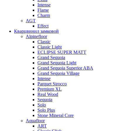
Intense
Flame
Charm
AGT
Effect
Кварцвинил замковой
Alpinefloor
Classic
Classic Light
ECLIPSE SUPER MATT
Grand Sequoia
Grand Sequoia Light
Grand Sequoia Superior ABA
Grand Sequoia Village
Intense
Parquet Sirocco
Premium XL
Real Wood
Sequoia
Solo
Solo Plus
Stone Mineral Core
Aquafloor
ART