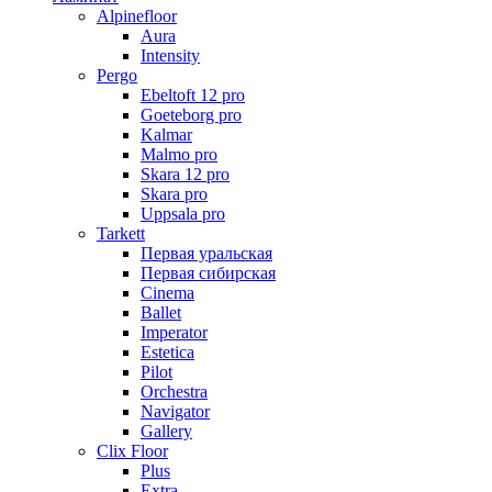
Alpinefloor
Aura
Intensity
Pergo
Ebeltoft 12 pro
Goeteborg pro
Kalmar
Malmo pro
Skara 12 pro
Skara pro
Uppsala pro
Tarkett
Первая уральская
Первая сибирская
Cinema
Ballet
Imperator
Estetica
Pilot
Orchestra
Navigator
Gallery
Clix Floor
Plus
Extra